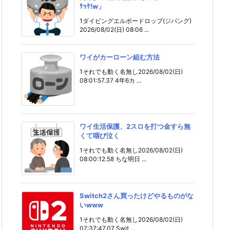
ｹｯｹ!w」
1ダイビングエルボードロップ(ジパング)
2026/08/02(日) 08:06 ...
ワイがカーローン組む方法
1それでも動く名無し2026/08/02(日)
08:01:57.37 4年6カ ...
ワイ生活保護、2スロを打つ金すら無
くて咽び泣く
1それでも動く名無し2026/08/02(日)
08:00:12.58 ちな明日 ...
Switch2さん買ったけどやるものがな
いwww
1それでも動く名無し2026/08/02(日)
07:37:47.07 Swit ...