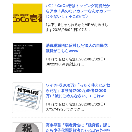
バ〇「CoCo壱はトッピング前提だか
らアホ！具のないカレーなんかカレー
じゃないし」←このバ〇
1以下、5ちゃんねるからVIPがお送りし
ます2026/08/02(日) 07:5 ...
消費税減税に反対した10人の自民党
議員がこちらwww
1それでも動く名無し2026/08/02(日)
08:22:30.91 絶対忘れ ...
ワイ(年収300万)「ったく使えねえ奴
らだな」看護師(700万)医者(2000
万)「誠にごめんなさい」←これw
1それでも動く名無し2026/08/02(日)
07:57:49.25 ワクワク ...
高市早苗「弱者男性に『独身税』課し
たら少子化問題解決じゃね..?w ｹｰｯｹｯ