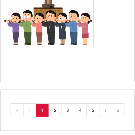
«
‹
1
2
3
4
5
›
»