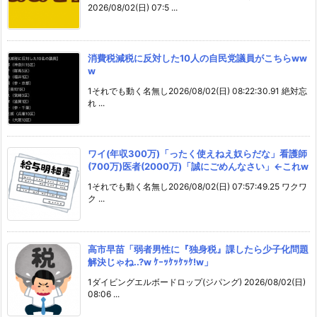
2026/08/02(日) 07:5 ...
消費税減税に反対した10人の自民党議員がこちらww
w
1それでも動く名無し2026/08/02(日) 08:22:30.91 絶対忘
れ ...
ワイ(年収300万)「ったく使えねえ奴らだな」看護師
(700万)医者(2000万)「誠にごめんなさい」←これw
1それでも動く名無し2026/08/02(日) 07:57:49.25 ワクワ
ク ...
高市早苗「弱者男性に『独身税』課したら少子化問題
解決じゃね..?w ｹｰｯｹｯｹｯｹ!w」
1ダイビングエルボードロップ(ジパング) 2026/08/02(日)
08:06 ...