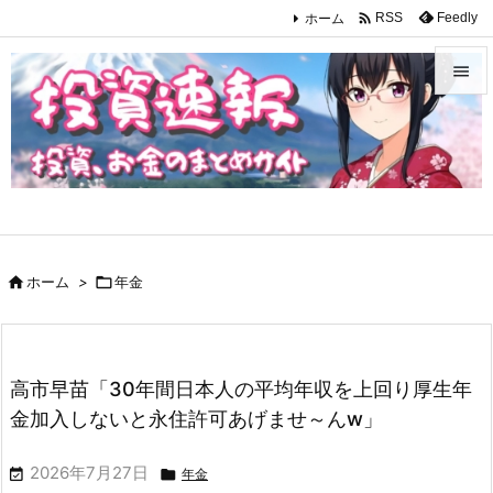

ホーム
Feedly
RSS


メニュ

サイド

前へ

ホーム
>

年金

次へ

検索
高市早苗「30年間日本人の平均年収を上回り厚生年
金加入しないと永住許可あげませ～んw」
2026年7月27日


年金