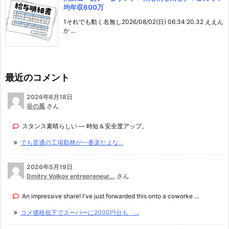
均年収600万
1それでも動く名無し2026/08/02(日) 06:34:20.32 ええん
か ...
最近のコメント
2026年6月18日
谷の風
さん
スタンス素晴らしい — 時短＆安全度アップ。
でも普通の工場勤務が一番楽だよな...
2026年5月19日
Dmitry Volkov entrepreneur...
さん
An impressive share! I've just forwarded this onto a coworke ...
コメ価格低下でスーパーに2000円台も ...