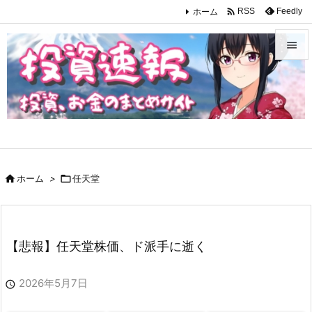

ホーム
Feedly
RSS


メニュ

サイド

前へ

ホーム
>

任天堂

次へ

検索
【悲報】任天堂株価、ド派手に逝く
2026年5月7日
