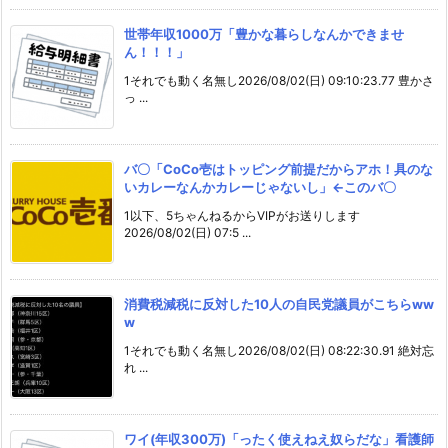
世帯年収1000万「豊かな暮らしなんかできませ
ん！！！」
1それでも動く名無し2026/08/02(日) 09:10:23.77 豊かさ
っ ...
バ〇「CoCo壱はトッピング前提だからアホ！具のな
いカレーなんかカレーじゃないし」←このバ〇
1以下、5ちゃんねるからVIPがお送りします
2026/08/02(日) 07:5 ...
消費税減税に反対した10人の自民党議員がこちらww
w
1それでも動く名無し2026/08/02(日) 08:22:30.91 絶対忘
れ ...
ワイ(年収300万)「ったく使えねえ奴らだな」看護師