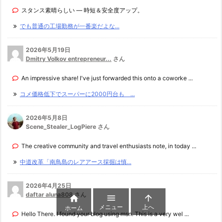
スタンス素晴らしい — 時短＆安全度アップ。
でも普通の工場勤務が一番楽だよな...
2026年5月19日
Dmitry Volkov entrepreneur...
さん
An impressive share! I've just forwarded this onto a coworke ...
コメ価格低下でスーパーに2000円台も ...
2026年5月8日
Scene_Stealer_LogPiere さん
The creative community and travel enthusiasts note, in today ...
中道改革「南鳥島のレアアース採掘は慎...
2026年4月25日
daftar aluna808
さん



メニュー
上へ
ホーム
Hello There. I found your blog using msn. This is a very wel ...