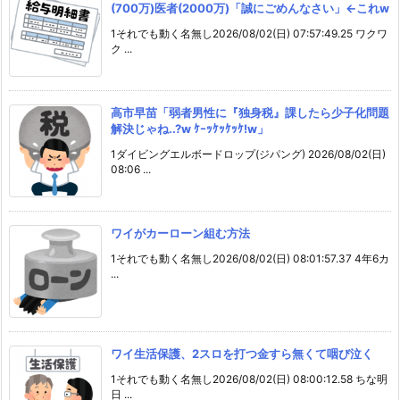
(700万)医者(2000万)「誠にごめんなさい」←これw
1それでも動く名無し2026/08/02(日) 07:57:49.25 ワクワ
ク ...
高市早苗「弱者男性に『独身税』課したら少子化問題
解決じゃね..?w ｹｰｯｹｯｹｯｹ!w」
1ダイビングエルボードロップ(ジパング) 2026/08/02(日)
08:06 ...
ワイがカーローン組む方法
1それでも動く名無し2026/08/02(日) 08:01:57.37 4年6カ
...
ワイ生活保護、2スロを打つ金すら無くて咽び泣く
1それでも動く名無し2026/08/02(日) 08:00:12.58 ちな明
日 ...