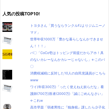
人気の投稿TOP10!
トヨタさん「買うならランクルFJよりジムニーノ
マド」
世帯年収1000万「豊かな暮らしなんかできませ
ん！！！」
バ〇「CoCo壱はトッピング前提だからアホ！具
のないカレーなんかカレーじゃないし」←このバ
〇
消費税減税に反対した10人の自民党議員がこちら
www
ワイ(年収300万)「ったく使えねえ奴らだな」看
護師(700万)医者(2000万)「誠にごめんなさい」
←これw
高市早苗「弱者男性に『独身税』課したら少子化