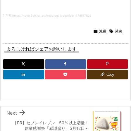
引用元:https://nova.5ch.io/test/read.cgi/livegalileo/1778517626

減税

減税
よろしければシェアお願いします
Copy

Next
【PR】セブンイレブン 50％以上増量！
創業感謝祭「感謝盛り」5月12日～