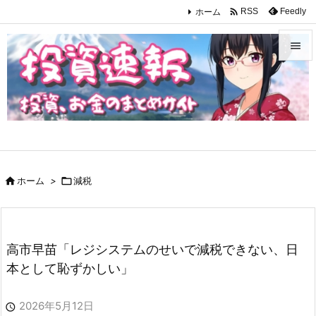

ホーム
Feedly
RSS


メニュ

サイド

前へ

ホーム
>

減税

次へ

検索
高市早苗「レジシステムのせいで減税できない、日
本として恥ずかしい」
2026年5月12日
