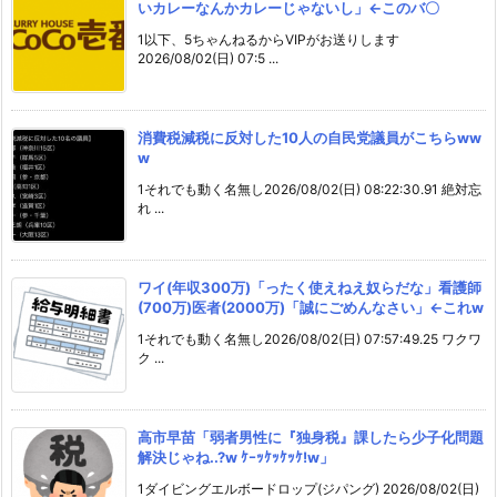
いカレーなんかカレーじゃないし」←このバ〇
1以下、5ちゃんねるからVIPがお送りします
2026/08/02(日) 07:5 ...
消費税減税に反対した10人の自民党議員がこちらww
w
1それでも動く名無し2026/08/02(日) 08:22:30.91 絶対忘
れ ...
ワイ(年収300万)「ったく使えねえ奴らだな」看護師
(700万)医者(2000万)「誠にごめんなさい」←これw
1それでも動く名無し2026/08/02(日) 07:57:49.25 ワクワ
ク ...
高市早苗「弱者男性に『独身税』課したら少子化問題
解決じゃね..?w ｹｰｯｹｯｹｯｹ!w」
1ダイビングエルボードロップ(ジパング) 2026/08/02(日)